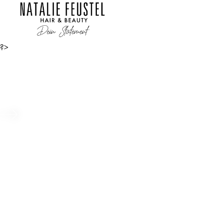
?>
Look „BELIEVE IN YOURSELF
Beitrag ansehen