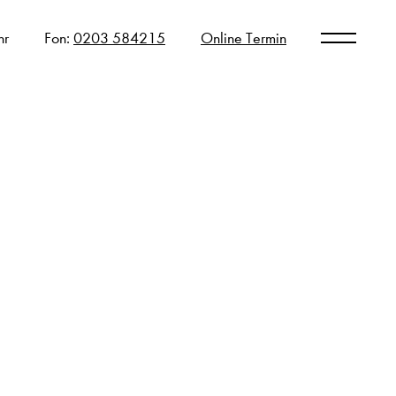
hr
Fon:
0203 584215
Online Termin