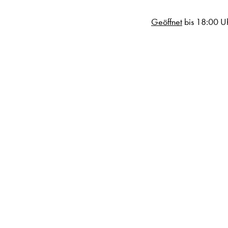
Geöffnet
bis 18:00 U
!“ – Entdecke Dich neu!