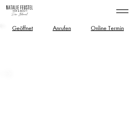
?>
Geöffnet
Anrufen
Online Termin
Look „BELIEVE IN YOURSELF!“ –
Entdecke Dich neu!
Beitrag ansehen